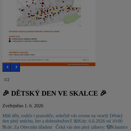
1/2
🎉 DĚTSKÝ DEN VE SKALCE 🎉
Zveřejněno 1. 6. 2026
Milé děti, rodiče i prarodiče, srdečně vás zveme na veselý Dětský
den plný smíchu, her a dobrodružství!
📅Kdy: 6.6.2026 od 10:00
❗Kde: Za Obecním úřadem
Čeká vás den plný zábavy:
🤡Klaunice