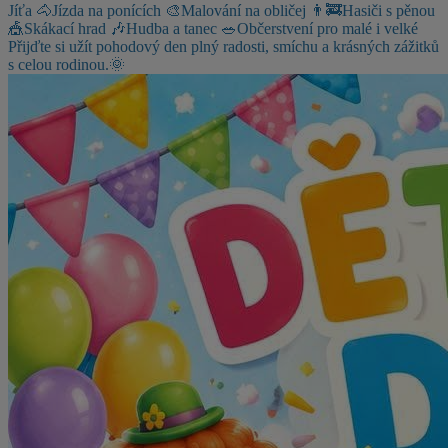
Jíťa
🐴Jízda na ponících
🎨Malování na obličej
👨‍🚒Hasiči s pěnou
🎪Skákací hrad
🎶Hudba a tanec
🥗Občerstvení pro malé i velké
Přijďte si užít pohodový den plný radosti, smíchu a krásných zážitků
s celou rodinou.🌞