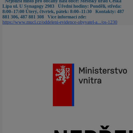
Nejbližší místo pro občany naší obce:
Městský úřad Česká
Lípa
ul. U Synagogy 2983
Úřední hodiny:
Pondělí, středa:
8:00–17:00
Úterý, čtvrtek, pátek: 8:00–11:30
Kontakty:
487
881 306, 487 881 308
Více informací zde:
https://www.mucl.cz/oddeleni-evidence-obyvatel-a.../os-1230