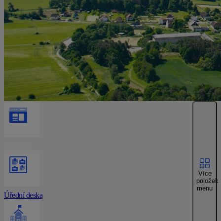
Nástěnka
Více
položek
menu
Úřední deska